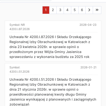
Aktualna strona nr 1
Przejdź do strony nr 2
Przejdź do strony nr 3
Przejdź do strony nr 4
Przejdź do strony n
Przejdź do stro
Przejdź do
Przejd
1
2
3
4
5
6
Symbol:
NR
2026-04-23
4200.I.87.2026
Uchwała Nr 4200.I.87.2026 I Składu Orzekającego
Regionalnej Izby Obrachunkowej w Katowicach z
dnia 23 kwietnia 2026r. w sprawie opinii o
przedłożonym przez Wójta Gminy Jasienica
sprawozdaniu z wykonania budżetu za 2025 rok
Symbol:
2026-01-21
4200.I.51.2026
Uchwała Nr 4200.I.51.2026 I Składu Orzekającego
Regionalnej Izby Obrachunkowej w Katowicach z
dnia 21 stycznia 2026r. w sprawie opinii o
prawidłowości planowanej kwoty długu Gminy
Jasienica wynikającej z planowanych i zaciągniętych
zobowiązań