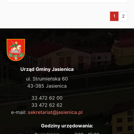
Aktualna s
Przej
1
2
Urząd Gminy Jasienica
ul. Strumieńska 60
43-385 Jasienica
33 472 62 00
33 472 62 62
e-mail:
sekretariat@jasienica.pl
Godziny urzędowania: