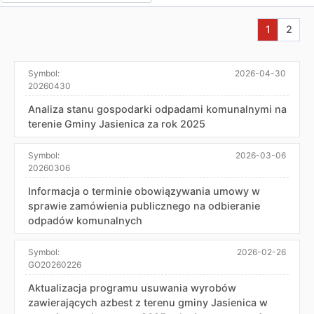
Aktualna s
Przej
1
2
Symbol:
2026-04-30
20260430
Analiza stanu gospodarki odpadami komunalnymi na
terenie Gminy Jasienica za rok 2025
Symbol:
2026-03-06
20260306
Informacja o terminie obowiązywania umowy w
sprawie zamówienia publicznego na odbieranie
odpadów komunalnych
Symbol:
2026-02-26
GO20260226
Aktualizacja programu usuwania wyrobów
zawierających azbest z terenu gminy Jasienica w