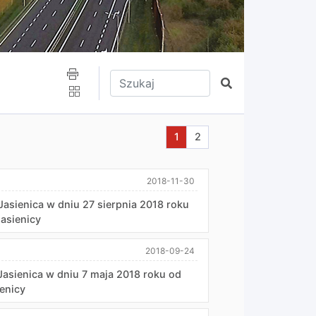
Wpisz tekst do wyszukania
Szukaj
Aktualna strona nr 1
Przejdź do strony nr 2
1
2
2018-11-30
asienica w dniu 27 sierpnia 2018 roku
Jasienicy
2018-09-24
Jasienica w dniu 7 maja 2018 roku od
ienicy