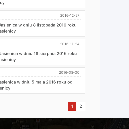
icy
2016-12-27
asienica w dniu 8 listopada 2016 roku
asienicy
2016-11-24
asienica w dniu 18 sierpnia 2016 roku
asienicy
2016-08-30
asienica w dniu 5 maja 2016 roku od
ienicy
Aktualna strona nr 1
Przejdź do strony nr 2
1
2